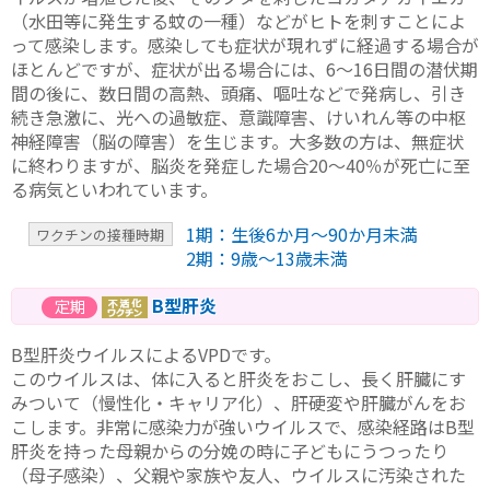
（水田等に発生する蚊の一種）などがヒトを刺すことによ
って感染します。感染しても症状が現れずに経過する場合が
ほとんどですが、症状が出る場合には、6～16日間の潜伏期
間の後に、数日間の高熱、頭痛、嘔吐などで発病し、引き
続き急激に、光への過敏症、意識障害、けいれん等の中枢
神経障害（脳の障害）を生じます。大多数の方は、無症状
に終わりますが、脳炎を発症した場合20～40％が死亡に至
る病気といわれています。
1期：生後6か月～90か月未満
ワクチンの接種時期
2期：9歳～13歳未満
B型肝炎
B型肝炎ウイルスによるVPDです。
このウイルスは、体に入ると肝炎をおこし、長く肝臓にす
みついて（慢性化・キャリア化）、肝硬変や肝臓がんをお
こします。非常に感染力が強いウイルスで、感染経路はB型
肝炎を持った母親からの分娩の時に子どもにうつったり
（母子感染）、父親や家族や友人、ウイルスに汚染された