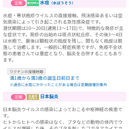
水痘
（水ぼうそう）
水痘・帯状疱疹ウイルスの直接接触、飛沫感染あるいは空
気感染によって引き起こされる急性感染症です。
潜伏期間は10～20日(通常13～17日)で、特徴的な発疹が主
な症状です。発疹の出始めは斑点状紅丘疹、その後3～4日
は水疱で、最後は顆粒状の痂皮を残し、間もなく痂皮は脱
落して治癒します。一般的に軽症疾患ですが、免疫不全状
態の患者さんでは重症となり、脳炎を合併することもあり
ます。
ワクチンの接種時期
満1歳から満3歳の誕生日前日まで
※過去に水痘にかかったことがある場合は定期接種対象外
日本脳炎
日本脳炎ウイルスの感染によっておこる中枢神経の疾患で
す。
ヒトからヒトへの感染はなく、ブタなどの動物の体内でウ
イルスが増殖した後、そのブタを刺したコガタアカイエカ