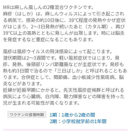
MRは麻しん風しんの2種混合ワクチンです。
麻疹（はしか）は、麻しんウィルスによって引き起こされ
る病気で、感染の約10日後に、38℃程度の発熱やかぜ症状
がはじまり、2～3日発熱が続いたあと（カタル期）、再び
39℃以上の高熱とともに発しんが出現します。時には脳炎
を発症するなど重症になることもあります。
風疹は風疹ウイルスの飛沫感染によって起こります。
潜伏期間は2～3週間です。軽い風邪症状ではじまり、発
疹、発熱、後頸部リンパ節腫脹などが主症状です。発疹も
熱も約3日間で治るので「三日ばしか」と呼ばれることもあ
ります。合併症として、関節痛、血小板減少性紫斑病、脳
炎などがあります。
妊婦が妊娠早期にかかると、先天性風疹症候群と呼ばれる
病気により心臓病、白内障、聴力障害などの障害を持った
児が生まれる可能性が高くなります。
1期：1歳から2歳の間
ワクチンの接種時期
2期：小学校就学前の1年間