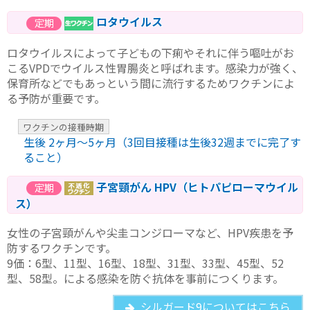
ロタウイルス
ロタウイルスによって子どもの下痢やそれに伴う嘔吐がお
こるVPDでウイルス性胃腸炎と呼ばれます。感染力が強く、
保育所などでもあっという間に流行するためワクチンによ
る予防が重要です。
ワクチンの接種時期
生後 2ヶ月〜5ヶ月（3回目接種は生後32週までに完了す
ること）
子宮頸がん HPV（ヒトパピローマウイル
ス）
女性の子宮頸がんや尖圭コンジローマなど、HPV疾患を予
防するワクチンです。
9価：6型、11型、16型、18型、31型、33型、45型、52
型、58型。による感染を防ぐ抗体を事前につくります。
シルガード9についてはこちら